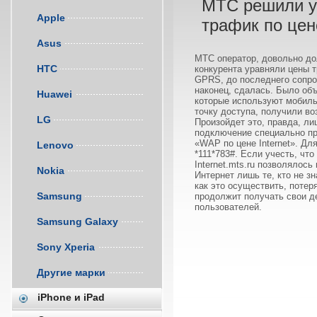
МТС решили ур
Apple
трафик по цен
Asus
МТС оператор, довольно дол
HTC
конкурента уравняли цены 
GPRS, до последнего сопр
наконец, сдалась. Было объ
Huawei
которые используют мобиль
точку доступа, получили в
LG
Произойдет это, правда, ли
подключение специально пр
«WAP по цене Internet». Д
Lenovo
*111*783#. Если учесть, чт
Internet.mts.ru позволялось
Nokia
Интернет лишь те, кто не з
как это осуществить, потер
Samsung
продолжит получать свои д
пользователей.
Samsung Galaxy
Sony Xperia
Другие марки
iPhone и iPad