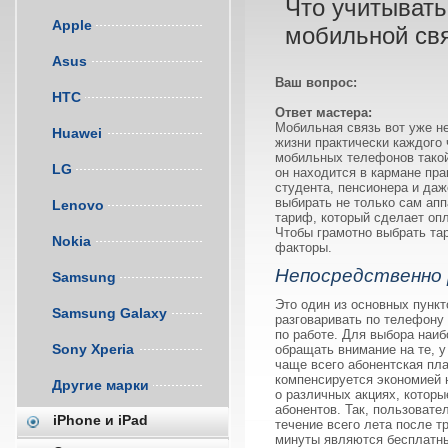
Что учитывать
Apple
мобильной св
Asus
Ваш вопрос:
HTC
Ответ мастера:
Мобильная связь вот уже н
Huawei
жизни практически каждого 
мобильных телефонов такой
LG
он находится в кармане пра
студента, пенсионера и да
выбирать не только сам ап
Lenovo
тариф, который сделает опл
Чтобы грамотно выбрать та
Nokia
факторы.
Непосредственно 
Samsung
Это один из основных пункт
Samsung Galaxy
разговаривать по телефону 
по работе. Для выбора наи
Sony Xperia
обращать внимание на те, у
чаще всего абонентская пла
компенсируется экономией 
Другие марки
о различных акциях, котор
абонентов. Так, пользоват
iPhone и iPad
течение всего лета после 
минуты являются бесплатны