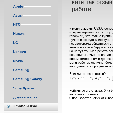
катя так отзы
Apple
работе:
Asus
HTC
у меня самсунг С3300 сенс
и экран тормозить стал. ку
Huawei
говорили, что лучше купить
лучше и правда было купить
LG
посоветовала обратиться в 
умеют и за все берутся. ну
но не тут то было ребята 
Lenovo
обьяснили и быстро нашли 
своим телефоном и до сех п
Nokia
меня работае отлично. боль
наилучшего. и процветания
Samsung
Был ли полезен отзыв?
1
2
3
4
5
Samsung Galaxy
Sony Xperia
Рейтинг этого отзыва:
0
из
5
на основе
0
оценок.
Другие марки
0
пользовательских отзывов
iPhone и iPad